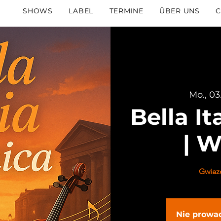
SHOWS
LABEL
TERMINE
ÜBER UNS
C
Mo., 03
Bella It
| 
Gwiazd
Nie prowa