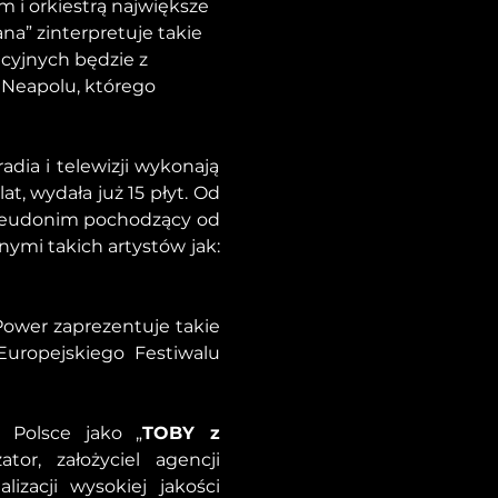
 i orkiestrą największe 
ana” zinterpretuje takie 
acyjnych będzie z 
 Neapolu, którego 
dia i telewizji wykonają 
, wydała już 15 płyt. Od 
pseudonim pochodzący od 
ymi takich artystów jak: 
ower zaprezentuje takie 
uropejskiego Festiwalu 
w Polsce jako „
TOBY z 
r, założyciel agencji 
zacji wysokiej jakości 