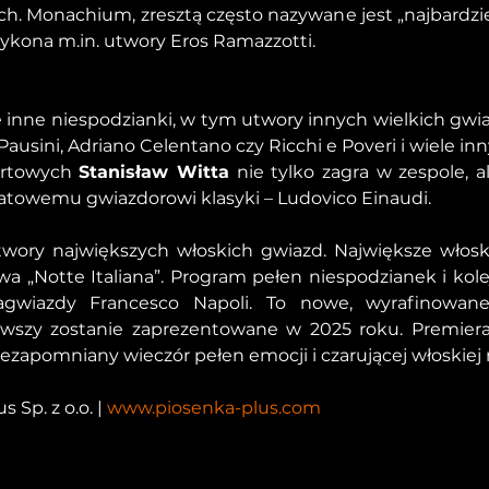
. Monachium, zresztą często nazywane jest „najbardzie
kona m.in. utwory Eros Ramazzotti.
inne niespodzianki, w tym utwory innych wielkich gwiaz
ausini, Adriano Celentano czy Ricchi e Poveri i wiele inn
rtowych 
Stanisław Witta
 nie tylko zagra w zespole, 
towemu gwiazdorowi klasyki – Ludovico Einaudi.
wory największych włoskich gwiazd. Największe włosk
owa „Notte Italiana”. Program pełen niespodzianek i kol
wiazdy Francesco Napoli. To nowe, wyrafinowan
rwszy zostanie zaprezentowane w 2025 roku. Premiera 
ezapomniany wieczór pełen emocji i czarującej włoskiej
 Sp. z o.o. | 
www.piosenka-plus.com