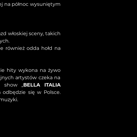
j na północ wysuniętym 
d włoskiej sceny, takich 
ych.
ale również odda hołd na 
ie hity wykona na żywo 
ejnych artystów czeka na 
e show „
BELLA ITALIA 
odbędzie się w Polsce. 
 muzyki.