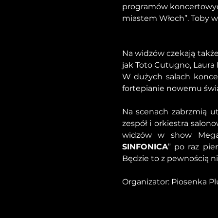
programów koncertowych
miastem Włoch”. Toby wy
Na widzów czekają także 
jak Toto Cutugno, Laura P
W dużych salach konce
fortepianie nowemu świa
Na scenach zabrzmią ut
zespół i orkiestra salon
widzów w show Megag
SINFONICA
” po raz pie
Będzie to z pewnością ni
Organizator: Piosenka Plus