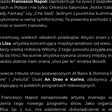
iazda 
Francesco Napoli
 zaprezentuje na żywo z zespołem
nach w Polsce i nie tylko. Orkiestra Salonowa
„Notte Itali
, „Lady Fantasy” czy „Che Sará”. Jednym z punktów kulmin
wykonane w wersji symfonicznej. Ta piosenka pochodzi z
 nosi w swoim nazwisku.
rtowy, wielkich włoskich przebojów. Artyści znani z ra
 Lisa
, artystka koncertująca międzynarodowo od wielu lat
 darzy wielką miłością Włochy. Z tego powodu przyjęła 
 da Vinci. Na scenie artystka wykona utwory między inn
bardzo dobrze nam znane „Vivo per lei” Andrea Bocelli.
świecie tribute show poświęconych Al Bano & Romina P
e” i „Felicità”. Duet 
An Dreo e Karina
, zdobywcy „E
stępujący w polskich programach telewizyjnych.
z Francesco Napoli zainspirowała artystę znanego 
zenia tego nowego programu show. Jako organizato
lus Sp. z o.o., ma wieloletnie doświadczenie w reali