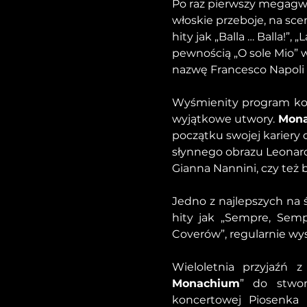
Po raz pierwszy megagw
włoskie przeboje, na sce
hity jak „Balla … Balla!”
pewnością „O sole Mio” 
nazwę Francesco Napoli
Wyśmienity program konce
wyjątkowe utwory. 
Mona
początku swojej kariery
słynnego obrazu Leonarda
Gianna Nannini, czy też 
Jedno z najlepszych na 
hity jak „Sempre, Sempr
Coverów”, regularnie wy
Wieloletnia przyjaźń 
Monachium
” do stwor
koncertowej Piosenka P