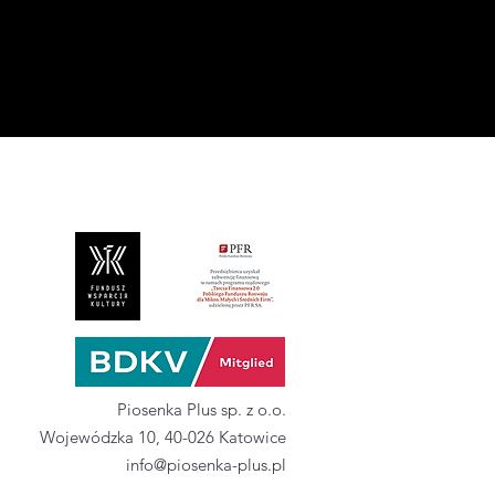
Piosenka Plus sp. z o.o.
Wojewódzka 10, 40-026 Katowice
info@piosenka-plus.pl