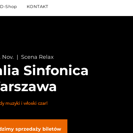
D-Shop
KONTAKT
. Nov.
  |  
Scena Relax
alia Sinfonica
Warszawa
y muzyki i włoski czar!
dzimy sprzedaży biletów