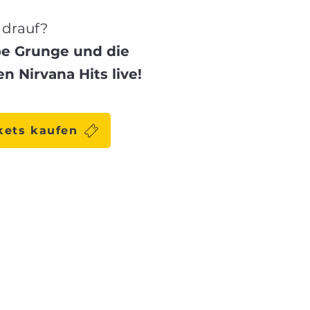
 drauf?
be Grunge und die
n Nirvana Hits live!
kets kaufen