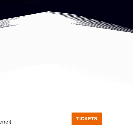
TICKETS
zene))