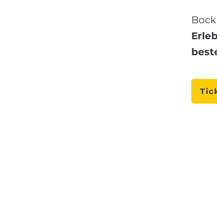
Bock
Erle
beste
Tic