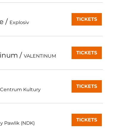
TICKETS
le
/
Explosiv
TICKETS
ntinum
/
VALENTINUM
TICKETS
 Centrum Kultury
TICKETS
 Pawlik (NDK)