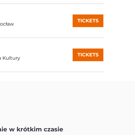
TICKETS
rocław
TICKETS
 Kultury
ie w krótkim czasie