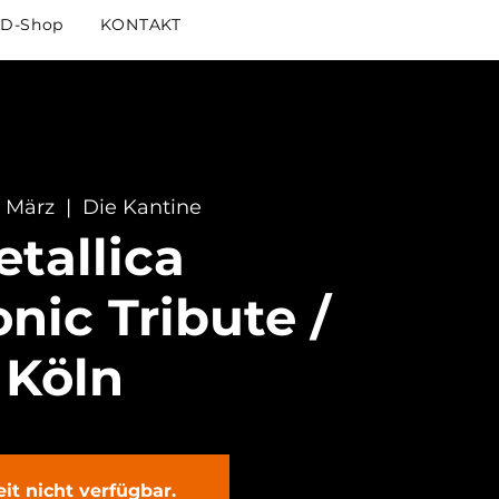
D-Shop
KONTAKT
. März
  |  
Die Kantine
tallica
ic Tribute /
Köln
it nicht verfügbar.