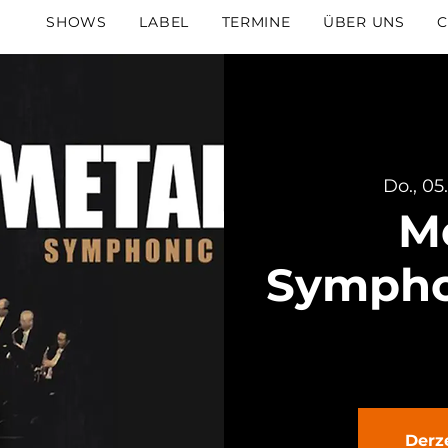
SHOWS
LABEL
TERMINE
ÜBER UNS
C
Do., 05
Me
Symphon
Derze