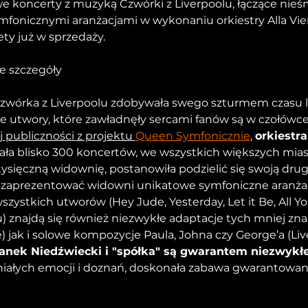
 koncerty z muzyką Czwórki z Liverpoolu, łączące nieś
ymfonicznymi aranżacjami w wykonaniu orkiestry Alla Vi
ety już w sprzedaży.
a czwórka z Liverpoolu zdobywała swego szturmem czasu l
ne utwory, które zawładnęły sercami fanów są w czołówc
 publiczności z projektu 
Queen Symfonicznie
, 
orkiestra
grała blisko 300 koncertów, we wszystkich większych miast
sięczną widownię, postanowiła podzielić się swoją drug
i zaprezentować widowni unikatowe symfoniczne aranżac
zystkich utworów (Hey Jude, Yesterday, Let it Be, All Yo
) znajdą się również niezwykłe adaptacje tych mniej zn
) jak i solowe kompozycje Paula, Johna czy George’a (Liv
anek Niedźwiecki i "spółka" są gwarantem niezwykł
iałych emocji i doznań, doskonała zabawa gwarantowan