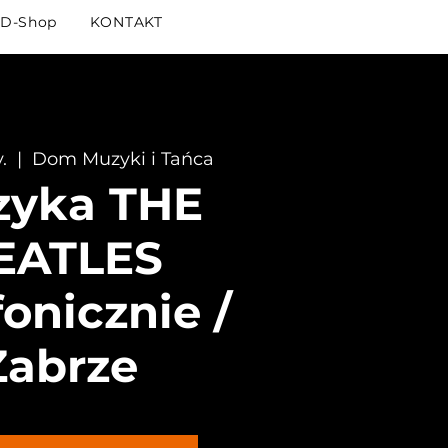
D-Shop
KONTAKT
.
  |  
Dom Muzyki i Tańca
yka THE
EATLES
onicznie /
Zabrze