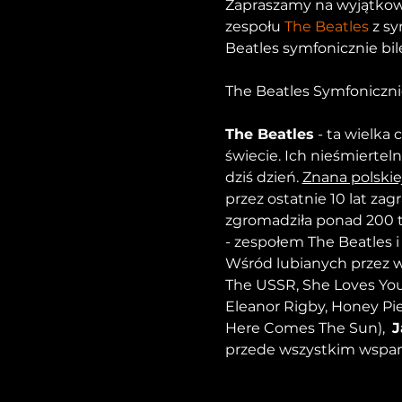
Zapraszamy na wyjątkowe
zespołu 
The Beatles
 z s
Beatles symfonicznie bil
The Beatles
 - ta wielk
świecie. Ich nieśmiertel
dziś dzień. 
Znana polskiej
przez ostatnie 10 lat za
zgromadziła ponad 200 ty
- zespołem The Beatles 
Wśród lubianych przez ws
The USSR, She Loves You
Eleanor Rigby, Honey Pie
Here Comes The Sun),  
J
przede wszystkim wspan