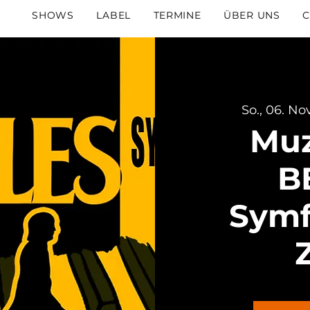
SHOWS
LABEL
TERMINE
ÜBER UNS
C
So., 06. Nov
Muz
B
Symf