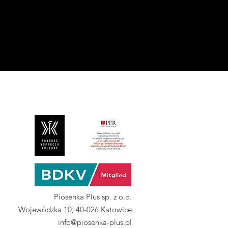
Piosenka Plus sp. z o.o.
Wojewódzka 10, 40-026 Katowice
info@piosenka-plus.pl