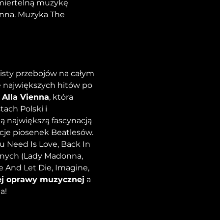
miertelną muzykę 
enna. Muzyka The 
isty przebojów na całym 
e największych hitów po 
 Alla Vienna
, która 
ach Polski i 
ą największą fascynacją 
je piosenek Beatlesów. 
u Need Is Love, Back In 
anych (Lady Madonna, 
e And Let Die, Imagine, 
ej oprawy muzycznej
 a 
a!