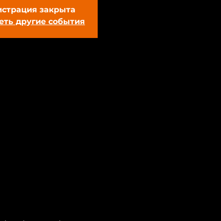
истрация закрыта
еть другие события