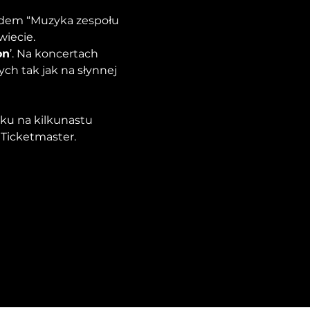
ldem “Muzyka zespołu 
iecie. 
on
’. Na koncertach 
h tak jak na słynnej 
ku na kilkunastu 
 Ticketmaster.