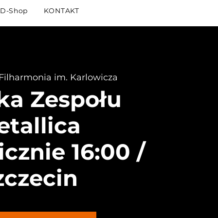
D-Shop
KONTAKT
Filharmonia im. Karlowicza
ka Zespołu
tallica
cznie 16:00 /
zczecin