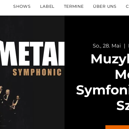
SHOWS
LABEL
TERMINE
ÜBER UNS
C
So., 28. Mai
  |  
Muzy
Me
Symfoni
S