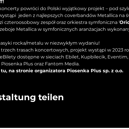
T!
koncerty powróci do Polski wyjątkowy projekt – pod szy
wystąpi  jeden z najlepszych coverbandów Metallica na św
i czteroosobowy zespół oraz orkiestra symfoniczna ‘
Ori
zeboje Metallica w symfonicznych aranżacjach wykonanyc
klasyki rocka/metalu w niezwykłym wydaniu!
 trzech trasach koncertowych, projekt wystąpi w 2023 ro
eBilety dostępne w sieciach Ebilet, Kupbilecik, Eventim,
t Piosenka Plus oraz Fantom Media.
tu, na stronie organizatora Piosenka Plus sp. z o.o.
taltung teilen