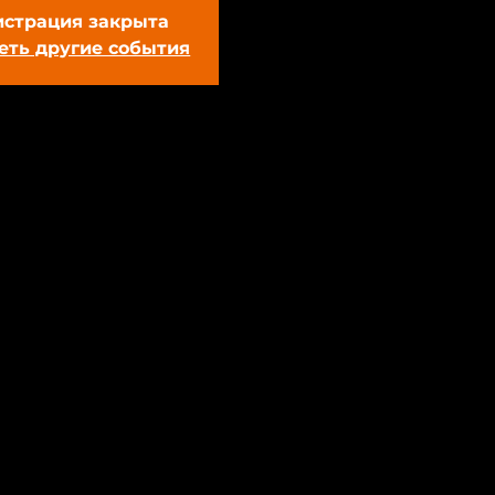
истрация закрыта
еть другие события