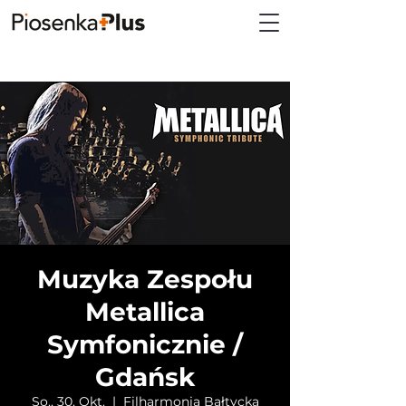
Muzyka Zespołu
Metallica
Symfonicznie /
Gdańsk
So., 30. Okt.
  |  
Filharmonia Bałtycka