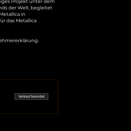
tiges Projekt unter dem
ds der Welt, begleitet
etallica in
r das Metallica
lnehmererklärung.
Verkauf beendet