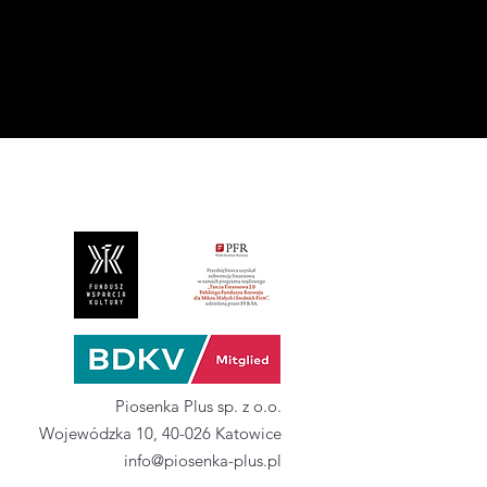
Piosenka Plus sp. z o.o.
Wojewódzka 10, 40-026 Katowice
info@piosenka-plus.pl