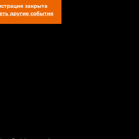
истрация закрыта
еть другие события