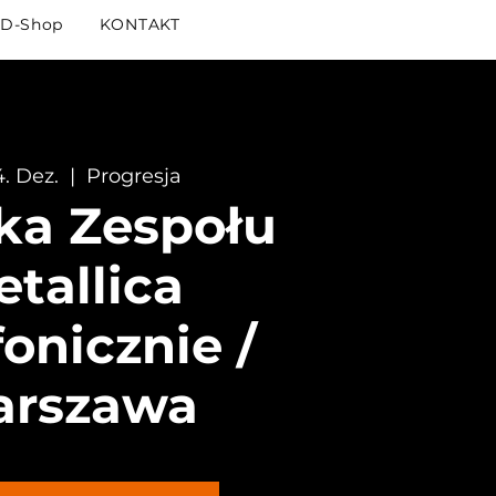
D-Shop
KONTAKT
4. Dez.
  |  
Progresja
ka Zespołu
tallica
onicznie /
rszawa