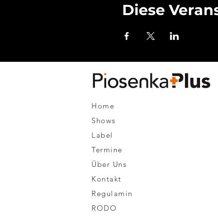
Diese Verans
Home
Shows
Label
Termine
Über Uns
Kontakt
Regulamin
RODO