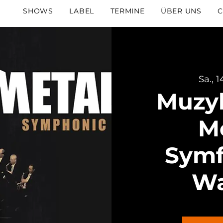
SHOWS
LABEL
TERMINE
ÜBER UNS
C
Sa., 1
Muzy
Me
Symf
Wa