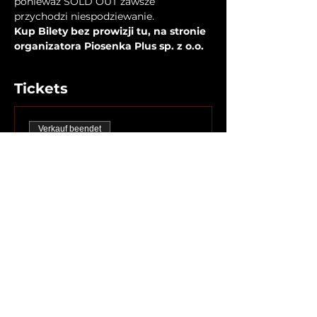
ponieważ SOLD OUT zawsze 
przychodzi niespodziewanie.
Kup Bilety bez prowizji tu, na stronie 
organizatora Piosenka Plus sp. z o.o.
Tickets
Verkauf beendet
Preis
159,00 PLN
Diese Veranstaltung
teilen