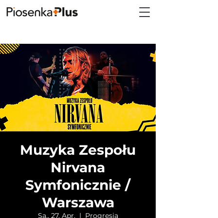
Muzyka Zespołu
Nirvana
Symfonicznie /
Warszawa
Sa., 27. Apr.
  |  
Progresja