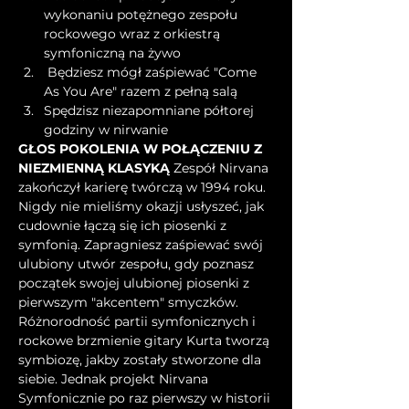
wykonaniu potężnego zespołu 
rockowego wraz z orkiestrą 
symfoniczną na żywo
 Będziesz mógł zaśpiewać "Come 
As You Are" razem z pełną salą 
Spędzisz niezapomniane półtorej 
godziny w nirwanie
GŁOS POKOLENIA W POŁĄCZENIU Z 
NIEZMIENNĄ KLASYKĄ
 Zespół Nirvana 
zakończył karierę twórczą w 1994 roku. 
Nigdy nie mieliśmy okazji usłyszeć, jak 
cudownie łączą się ich piosenki z 
symfonią. Zapragniesz zaśpiewać swój 
ulubiony utwór zespołu, gdy poznasz 
początek swojej ulubionej piosenki z 
pierwszym "akcentem" smyczków. 
Różnorodność partii symfonicznych i 
rockowe brzmienie gitary Kurta tworzą 
symbiozę, jakby zostały stworzone dla 
siebie. Jednak projekt Nirvana 
Symfonicznie po raz pierwszy w historii 