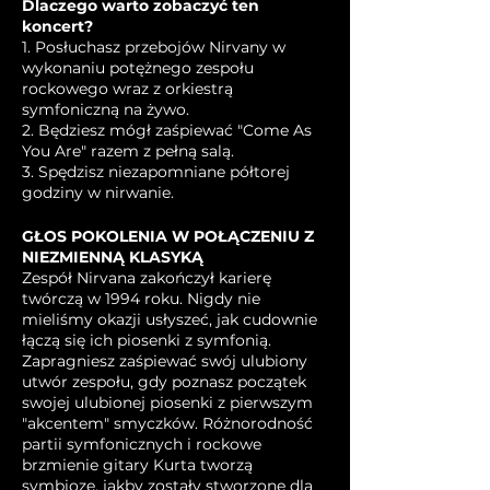
Dlaczego warto zobaczyć ten
koncert?
1. Posłuchasz przebojów Nirvany w
wykonaniu potężnego zespołu
rockowego wraz z orkiestrą
symfoniczną na żywo.
2. Będziesz mógł zaśpiewać "Come As
You Are" razem z pełną salą.
3. Spędzisz niezapomniane półtorej
godziny w nirwanie.
GŁOS POKOLENIA W POŁĄCZENIU Z
NIEZMIENNĄ KLASYKĄ
Zespół Nirvana zakończył karierę
twórczą w 1994 roku. Nigdy nie
mieliśmy okazji usłyszeć, jak cudownie
łączą się ich piosenki z symfonią.
Zapragniesz zaśpiewać swój ulubiony
utwór zespołu, gdy poznasz początek
swojej ulubionej piosenki z pierwszym
"akcentem" smyczków. Różnorodność
partii symfonicznych i rockowe
brzmienie gitary Kurta tworzą
symbiozę, jakby zostały stworzone dla