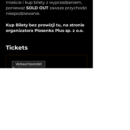
mieście i kup bilety z wyprzedzeniem,
ponieważ
SOLD OUT
zawsze przychodzi
niespodziewanie.
Kup Bilety bez prowizji tu, na stronie
organizatora Piosenka Plus sp. z o.o.
Tickets
Verkauf beendet
Preis
Von 139,00 PLN bis
169,00 PLN
Diese Veranstaltung
teilen