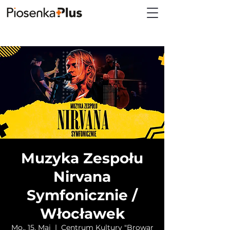
Muzyka Zespołu
Nirvana
Symfonicznie /
Włocławek
Mo., 15. Mai
  |  
Centrum Kultury "Browar