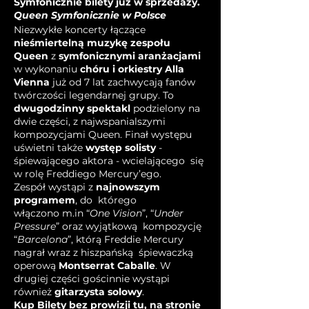
Symfonicznie bilety już w sprzedaży.
Queen Symfonicznie w Polsce
Niezwykłe koncerty łączące
nieśmiertelną muzykę zespołu
Queen
z
symfonicznymi aranżacjami
w wykonaniu
chóru i orkiestry Alla
Vienna
już od 7 lat zachwycają fanów
twórczości legendarnej grupy. To
dwugodzinny spektakl
podzielony na
dwie części, z najwspanialszymi
kompozycjami Queen. Finał występu
uświetni także
występ solisty
-
śpiewającego aktora - wcielającego się
w rolę Freddiego Mercury’ego.
Zespół wystąpi z
najnowszym
programem
, do którego
włączono m.in “
One Vision
”, “
Under
Pressure
” oraz wyjątkową kompozycję
“
Barcelona
”, którą Freddie Mercury
nagrał wraz z hiszpańską śpiewaczką
operową
Montserrat Caballe
. W
drugiej części gościnnie wystąpi
również
gitarzysta solowy
.
Kup Bilety bez prowizji tu, na stronie