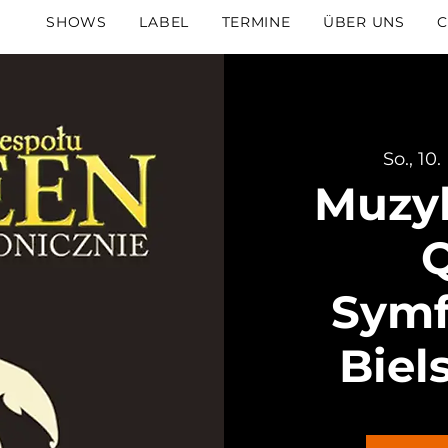
SHOWS
LABEL
TERMINE
ÜBER UNS
C
So., 10.
Muzy
Symf
Biel