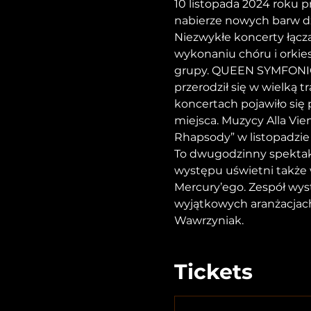
10 listopada 2024 roku
nabierze nowych barw d
Niezwykłe koncerty łąc
wykonaniu chóru i orkies
grupy. QUEEN SYMFONICZ
przerodził się w wielką
koncertach pojawiło się
miejsca. Muzycy Alla Vi
Rhapsody” w listopadzie 
To dwugodzinny spektakl
występu uświetni także w
Mercury’ego. Zespół wy
wyjątkowych aranżacjach
Wawrzyniak.
Tickets