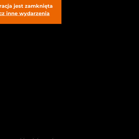
racja jest zamknięta
cz inne wydarzenia