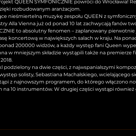
 projekt QUEEN SYMFONICZNIE powróci do Wrocławia! Re
zięki rozbudowanym aranżacjom.
zące nieśmiertelną muzykę zespołu QUEEN z symfoniczn
try Alla Vienna już od ponad 10 lat zachwycają fanów tw
NIE to absolutny fenomen – zaplanowany pierwotnie 
 trasę koncertową w największych salach w kraju. Na po
 ponad 200000 widzów, a każdy występ fani Queen wypeł
enna w mniejszym składzie wystąpili także na premierze 
2018.
 podzielony na dwie części, z najwspanialszymi kompoz
ystęp solisty, Sebastiana Machalskiego, wcielającego si
stąpi z najnowszym programem, do którego włączono n
 na 10 instrumentów. W drugiej części wystąpi również 