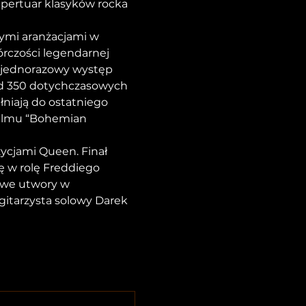
pertuar klasyków rocka 
ymi aranżacjami w 
órczości legendarnej 
jednorazowy występ 
nad 350 dotychczasowych 
niają do ostatniego 
filmu “Bohemian 
ycjami Queen. Finał 
ę w rolę Freddiego 
owe utwory w 
gitarzysta solowy Darek 