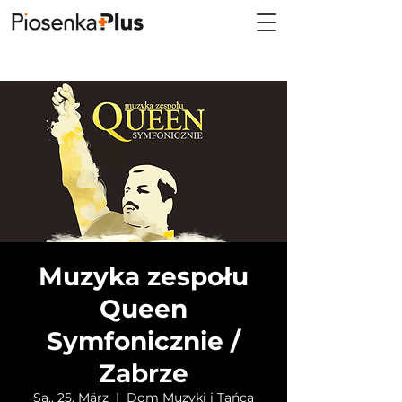
Muzyka zespołu
Queen
Symfonicznie /
Zabrze
Sa., 25. März
  |  
Dom Muzyki i Tańca