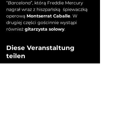
“
Barcelona
”, którą Freddie Mercury 
nagrał wraz z hiszpańską  śpiewaczką 
operową 
Montserrat Caballe
. W 
drugiej części gościnnie wystąpi  
również 
gitarzysta solowy
.
Diese Veranstaltung
teilen
Home
Shows
Label
Termine