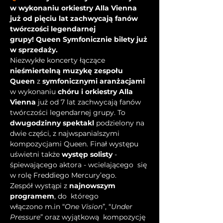
w wykonaniu orkiestry Alla Vienna 
już od pięciu lat zachwycają fanów 
twórczości legendarnej 
grupy! Queen Symfonicznie bilety już 
w sprzedaży.
Niezwykłe koncerty łączące 
nieśmiertelną muzykę zespołu 
Queen 
z 
symfonicznymi aranżacjami
w wykonaniu 
chóru i orkiestry Alla 
Vienna
 już od 7 lat zachwycają fanów 
twórczości legendarnej grupy. To 
dwugodzinny spektakl
 podzielony na 
dwie części, z najwspanialszymi 
kompozycjami Queen. Finał występu 
uświetni także 
występ solisty
 - 
śpiewającego aktora - wcielającego  się 
w rolę Freddiego Mercury’ego.
Zespół wystąpi z 
najnowszym 
programem
, do  którego 
włączono m.in “
One Vision
”, “
Under 
Pressure
” oraz wyjątkową  kompozycję 