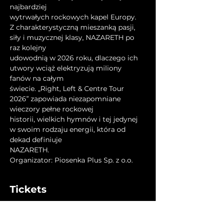
najbardziej
wytrwałych rockowych kapel Europy.
Z charakterystyczną mieszanką pasji, 
siły i muzycznej klasy, NAZARETH po 
raz kolejny
udowodnią w 2026 roku, dlaczego ich 
utwory wciąż elektryzują miliony 
fanów na całym
świecie. „Right, Left & Centre Tour 
2026” zapowiada niezapomniane 
wieczory pełne rockowej
historii, wielkich hymnów i tej jedynej 
w swoim rodzaju energii, która od 
dekad definiuje
NAZARETH.
Organizator: Piosenka Plus Sp. z o.o.
Tickets
Preis