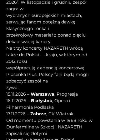
2026”. W listopadzie i grudniu zespół 
zagra w
wybranych europejskich miastach, 
serwując fanom potężną dawkę 
klasycznego rocka i
przekrojowy materiał z ponad pięciu 
dekad swojej kariery.
Na trzy koncerty NAZARETH wrócą 
także do Polski — kraju, w którym od 
2012 roku
współpracują z agencją koncertową 
Piosenka Plus. Polscy fani będą mogli 
zobaczyć zespół na
żywo:
15.11.2026 – 
Warszawa
, Progresja
16.11.2026 – 
Białystok
, Opera i 
Filharmonia Podlaska
17.11.2026 – 
Zabrze
, CK Wiatrak
Od momentu powstania w 1968 roku w 
Dunfermline w Szkocji, NAZARETH 
zapisali się złotymi