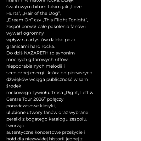
literami w historii rocka. Dzięki 
światowym hitom takim jak „Love 
Hurts”, „Hair of the Dog”,
„Dream On” czy „This Flight Tonight”, 
zespół porwał całe pokolenia fanów i 
wywarł ogromny
wpływ na artystów daleko poza 
granicami hard rocka.
Do dziś NAZARETH to synonim 
mocnych gitarowych riffów, 
niepodrabialnych melodii i
scenicznej energii, która od pierwszych 
dźwięków wciąga publiczność w sam 
środek
rockowego żywiołu. Trasa „Right, Left & 
Centre Tour 2026” połączy 
ponadczasowe klasyki,
ulubione utwory fanów oraz wybrane 
perełki z bogatego katalogu zespołu, 
tworząc
autentyczne koncertowe przeżycie i 
hołd dla niezwykłej historii jednej z 