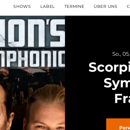
SHOWS
LABEL
TERMINE
ÜBER UNS
C
So., 05
Scorp
Sym
Fr
Рег