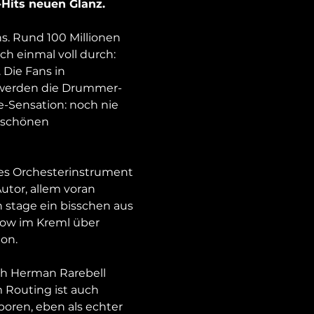
Hits neuen Glanz.
s. Rund 100 Millionen 
h einmal voll durch: 
Die Fans in 
e werden die Drummer-
e-Sensation: noch nie 
rschönen 
des Orchesterinstrument 
utor, allem voran 
 stage ein bisschen aus 
how im Kreml über 
n.

h Herman Rarebell 
 Routing ist auch 
oren, eben als echter 