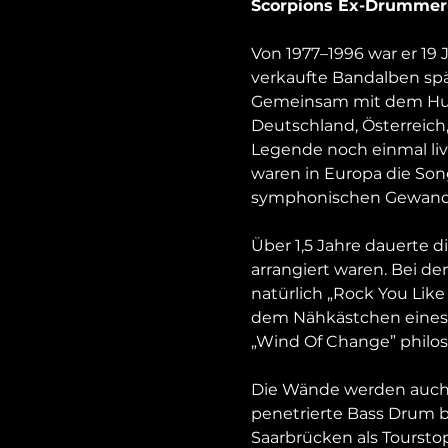
Scorpions Ex-Drummer-
Von 1977–1996 war er 19
verkaufte Bandalben spät
Gemeinsam mit dem Hurri
Deutschland, Österreich
Legende noch einmal live
waren in Europa die So
symphonischen Gewand a
Über 1,5 Jahre dauerte d
arrangiert waren. Bei de
natürlich „Rock You Like
dem Nähkästchen eines R
„Wind Of Change” philo
Die Wände werden auch 
penetrierte Bass Drum b
Saarbrücken als Toursto