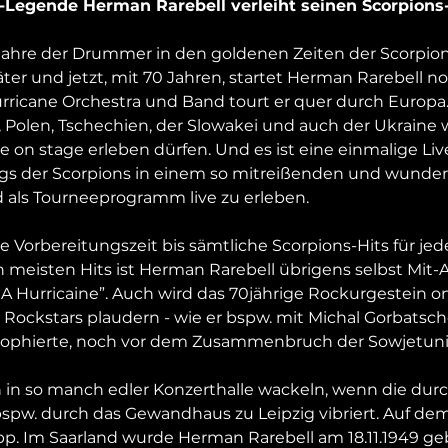
Legende Herman Rarebell verleiht seinen Scorpions-
 Jahre der Drummer in den goldenen Zeiten der Scorpion
er und jetzt, mit 70 Jahren, startet Herman Rarebell noc
cane Orchestra und Band tourt er quer durch Europa. 
, Polen, Tschechien, der Slowakei und auch der Ukrain
 on stage erleben dürfen. Und es ist eine einmalige Liv
ngs der Scorpions in einem so mitreißenden und wunde
ls Tourneeprogramm live zu erleben.

ie Vorbereitungszeit bis sämtliche Scorpions-Hits für je
n meisten Hits ist Herman Rarebell übrigens selbst Mit-A
 A Hurricaine”. Auch wird das 70jährige Rockurgestein on
ockstars plaudern - wie er bspw. mit Michal Gorbatsc
sophierte, noch vor dem Zusammenbruch der Sowjetunio
in so manch edler Konzerthalle wackeln, wenn die durc
spw. durch das Gewandhaus zu Leipzig vibriert. Auf dem
pp. Im Saarland wurde Herman Rarebell am 18.11.1949 geb