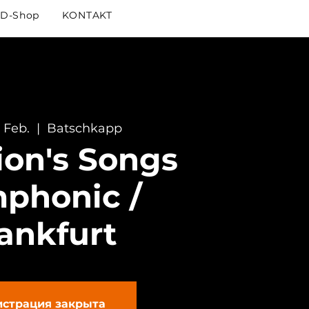
D-Shop
KONTAKT
. Feb.
  |  
Batschkapp
ion's Songs
phonic /
ankfurt
истрация закрыта