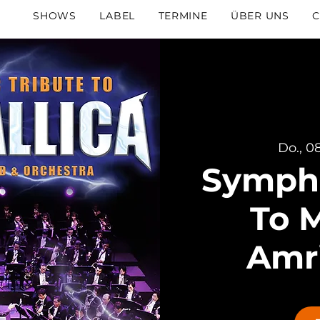
SHOWS
LABEL
TERMINE
ÜBER UNS
C
Do., 08
Sympho
To M
Amri