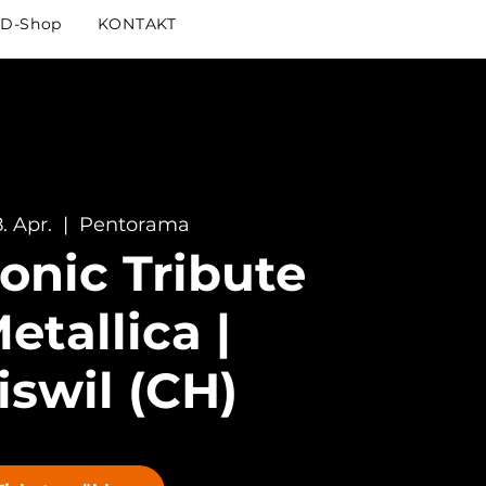
D-Shop
KONTAKT
. Apr.
  |  
Pentorama
nic Tribute
etallica |
swil (CH)