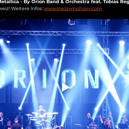
etallica - By Orion Band & Orchestra feat. Tobias Re
eiz! Weitere Infos: 
www.metsymphony.com