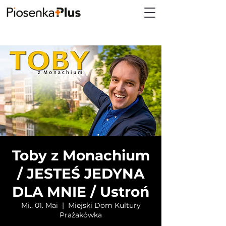
Toby z Monachium
/ JESTEŚ JEDYNA
DLA MNIE / Ustroń
Mi., 01. Mai
  |  
Miejski Dom Kultury
Prażakówka