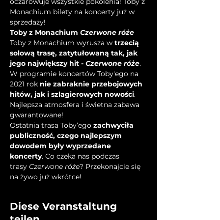
oczarowuje wszystkie pokolenia! Toby z 
Monachium bilety na koncerty już w 
sprzedaży!
Toby z Monachium 
Czerwone róże
Toby z Monachium wyrusza w 
trzecią 
solową trasę, zatytułowaną tak, jak 
jego największy hit - 
Czerwone róże
. 
W programie koncertów Toby'ego na 
2021 rok 
nie zabraknie
przebojowych 
hitów, jak i szlagierowych nowości
. 
Najlepsza atmosfera i świetna zabawa 
gwarantowane!
Ostatnia trasa Toby‘ego 
zachwyciła 
publiczność, czego najlepszym 
dowodem były wyprzedane 
koncerty
. Co czeka nas podczas 
trasy 
Czerwone róże
? Przekonajcie się 
na żywo już wkrótce!
Diese Veranstaltung
teilen