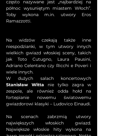
często nazywane jest „najbardziej na 
północ wysuniętym miastem Włoch”. 
Toby wykona m.in. utwory Eros 
Ramazzotti.
Na widzów czekają także inne 
niespodzianki, w tym utwory innych 
wielkich gwiazd włoskiej sceny, takich 
jak Toto Cutugno, Laura Pausini, 
Adriano Celentano czy Ricchi e Poveri i 
wiele innych.
W dużych salach koncertowych 
Stanisław Witta
 nie tylko zagra w 
zespole, ale również odda hołd na 
fortepianie nowemu światowemu 
gwiazdorowi klasyki – Ludovico Einaudi.
Na scenach zabrzmią utwory 
największych włoskich gwiazd. 
Największe włoskie hity wykona na 
żywo zespół i orkiestra salonowa „Notte 