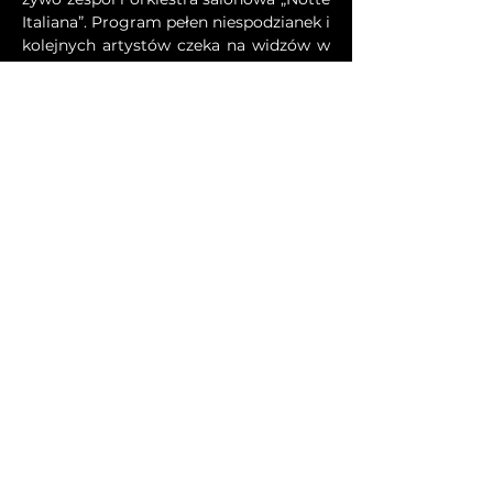
Italiana”. Program pełen niespodzianek i 
kolejnych artystów czeka na widzów w 
show Megagwiazdy Francesco Napoli. 
To nowe, wyrafinowane show „
BELLA 
ITALIA SINFONICA
” po raz pierwszy 
zostanie zaprezentowane w 2025 roku. 
Premiera odbędzie się w Polsce. Będzie 
to z pewnością niezapomniany wieczór 
pełen emocji i czarującej włoskiej 
muzyki.
Organizator: Piosenka Plus Sp. z o.o. | 
www.piosenka-plus.com
Udostępnij to wydarzenie