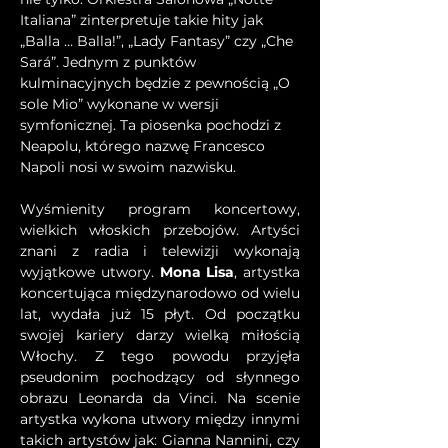
Italiana” zinterpretuje takie hity jak 
„Balla … Balla!”, „Lady Fantasy” czy „Che 
Sará”. Jednym z punktów 
kulminacyjnych będzie z pewnością „O 
sole Mio” wykonane w wersji 
symfonicznej. Ta piosenka pochodzi z 
Neapolu, którego nazwę Francesco 
Napoli nosi w swoim nazwisku.
Wyśmienity program koncertowy, 
wielkich włoskich przebojów. Artyści 
znani z radia i telewizji wykonają 
wyjątkowe utwory. 
Mona Lisa
, artystka 
koncertująca międzynarodowo od wielu 
lat, wydała już 15 płyt. Od początku 
swojej kariery darzy wielką miłością 
Włochy. Z tego powodu przyjęła 
pseudonim pochodzący od słynnego 
obrazu Leonarda da Vinci. Na scenie 
artystka wykona utwory między innymi 
takich artystów jak: Gianna Nannini, czy 