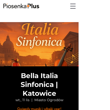
Bella Italia
Sinfonica |
Katowice
wt., 11 lis
  |  
Miasto Ogrodów
Gwiazdy muzyki i włoski czar!