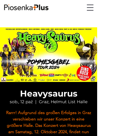
Heavysaurus
sob., 12 paź
  |  
Graz, Helmut List Halle
Rarrr! Aufgrund des großen Erfolges in Graz
verschieben wir unser Konzert in eine
größere Halle. Das Konzert von Heavysaurus
am Samstag, 12. Oktober 2024, findet nun