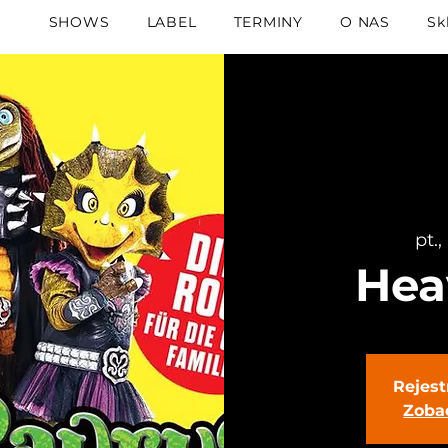
SHOWS
LABEL
TERMINY
O NAS
Sk
pt.
Hea
Rejest
Zoba