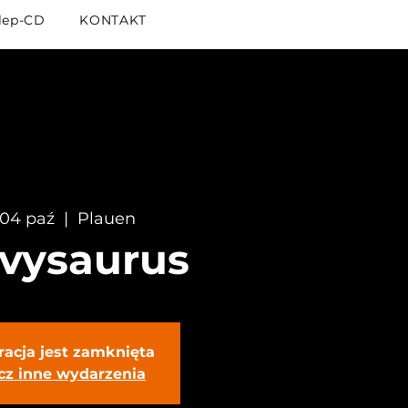
lep-CD
KONTAKT
, 04 paź
  |  
Plauen
vysaurus
racja jest zamknięta
cz inne wydarzenia