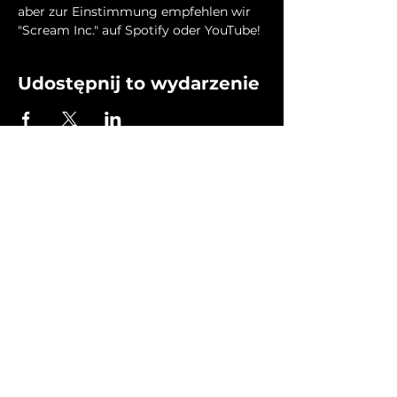
aber zur Einstimmung empfehlen wir 
"Scream Inc." auf Spotify oder YouTube!
Udostępnij to wydarzenie
Home
Shows i Produkcje
Label
Terminy
O Nas
Kontakt
Regulamin