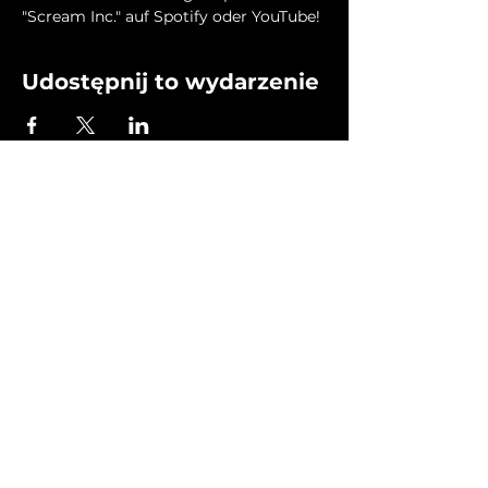
"Scream Inc." auf Spotify oder YouTube!
Udostępnij to wydarzenie
Home
Shows i Produkcje
Label
Terminy
O Nas
Kontakt
Regulamin
RODO