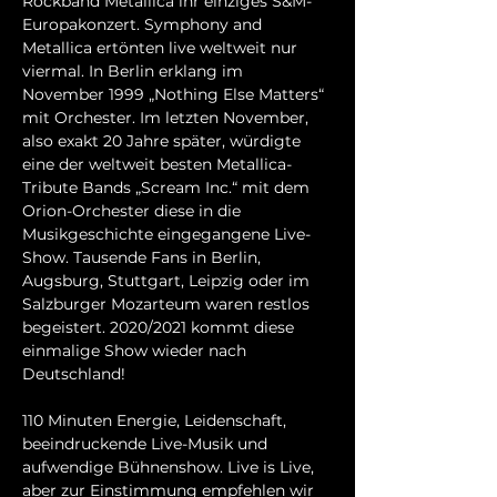
Rockband Metallica ihr einziges S&M-
Europakonzert. Symphony and 
Metallica ertönten live weltweit nur 
viermal. In Berlin erklang im 
November 1999 „Nothing Else Matters“ 
mit Orchester. Im letzten November, 
also exakt 20 Jahre später, würdigte 
eine der weltweit besten Metallica-
Tribute Bands „Scream Inc.“ mit dem 
Orion-Orchester diese in die 
Musikgeschichte eingegangene Live-
Show. Tausende Fans in Berlin, 
Augsburg, Stuttgart, Leipzig oder im 
Salzburger Mozarteum waren restlos 
begeistert. 2020/2021 kommt diese 
einmalige Show wieder nach 
Deutschland!

110 Minuten Energie, Leidenschaft, 
beeindruckende Live-Musik und 
aufwendige Bühnenshow. Live is Live, 
aber zur Einstimmung empfehlen wir 