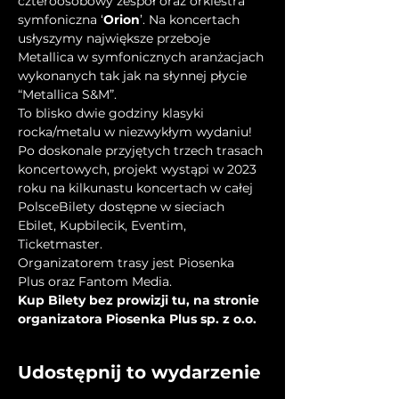
czteroosobowy zespół oraz orkiestra 
symfoniczna ‘
Orion
’. Na koncertach 
usłyszymy największe przeboje 
Metallica w symfonicznych aranżacjach 
wykonanych tak jak na słynnej płycie 
“Metallica S&M”.
To blisko dwie godziny klasyki 
rocka/metalu w niezwykłym wydaniu!
Po doskonale przyjętych trzech trasach 
koncertowych, projekt wystąpi w 2023 
roku na kilkunastu koncertach w całej 
PolsceBilety dostępne w sieciach 
Ebilet, Kupbilecik, Eventim, 
Ticketmaster.
Organizatorem trasy jest Piosenka 
Plus oraz Fantom Media.
Kup Bilety bez prowizji tu, na stronie 
organizatora Piosenka Plus sp. z o.o.
Udostępnij to wydarzenie