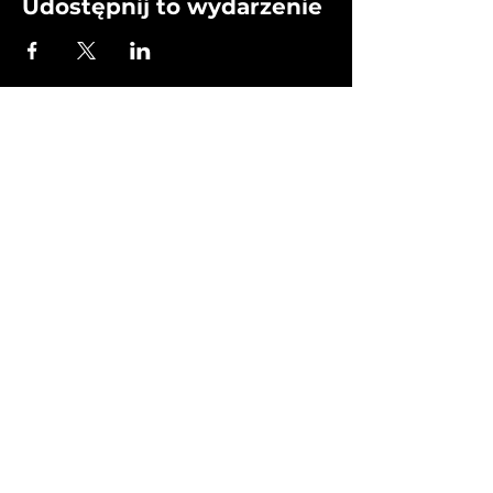
Udostępnij to wydarzenie
Home
Shows i Produkcje
Label
Terminy
O Nas
Kontakt
Regulamin
RODO