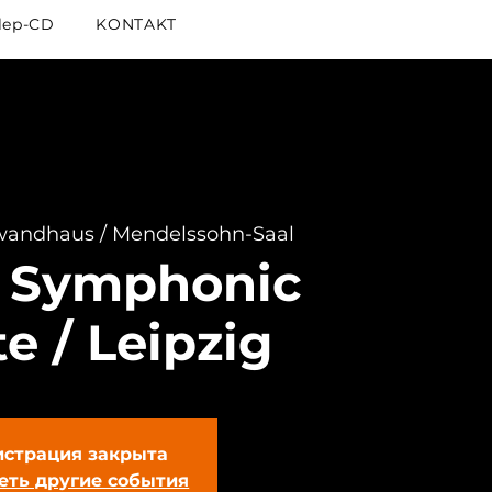
lep-CD
KONTAKT
andhaus / Mendelssohn-Saal
 Symphonic
te / Leipzig
истрация закрыта
еть другие события