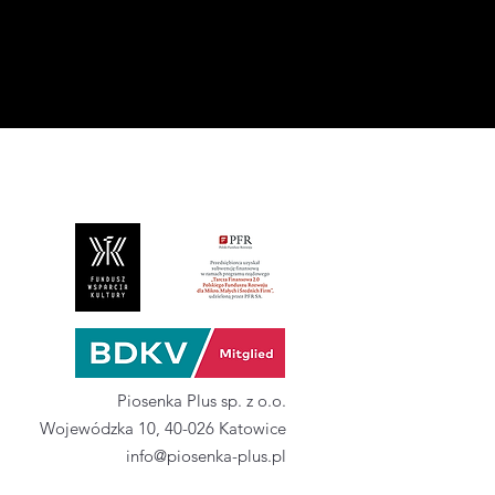
Piosenka Plus sp. z o.o.
Wojewódzka 10, 40-026 Katowice
info@piosenka-plus.pl