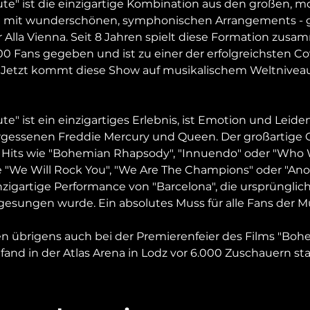
e" ist die einzigartige Kombination aus den großen, 
 mit wunderschönen, symphonischen Arrangements - g
Alla Vienna. Seit 8 Jahren spielt diese Formation zusa
0 Fans gegeben und ist zu einer der erfolgreichsten Cov
 Jetzt kommt diese Show auf musikalischem Weltniveau
" ist ein einzigartiges Erlebnis, ist Emotion und Leidens
ssenen Freddie Mercury und Queen. Der großartige C
n Hits wie "Bohemian Rhapsody", "Innuendo" oder "Who W
"We Will Rock You", "We Are The Champions" oder "Anot
nzigartige Performance von "Barcelona", die ursprünglic
gesungen wurde. Ein absolutes Muss für alle Fans der Mu
ten übrigens auch bei der Premierenfeier des Films "Boh
fand in der Atlas Arena in Lodz vor 6.000 Zuschauern sta