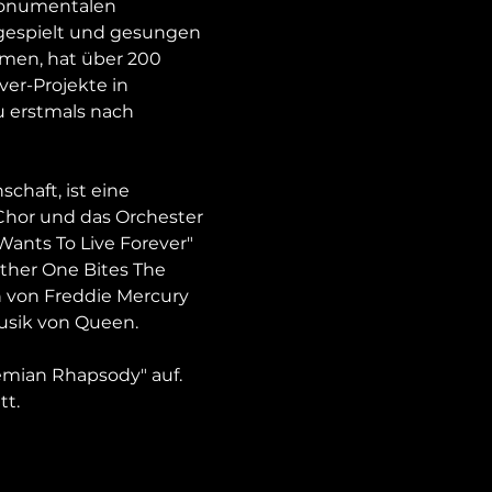
monumentalen 
espielt und gesungen 
mmen, hat über 200 
er-Projekte in 
 erstmals nach 
chaft, ist eine 
hor und das Orchester 
ants To Live Forever" 
her One Bites The 
h von Freddie Mercury 
sik von Queen. 

emian Rhapsody" auf. 
tt.