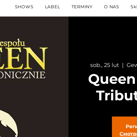
SHOWS
LABEL
TERMINY
O NAS
Sk
sob., 25 lut
  |  
Gew
Queen
Tribu
Рег
Смотр