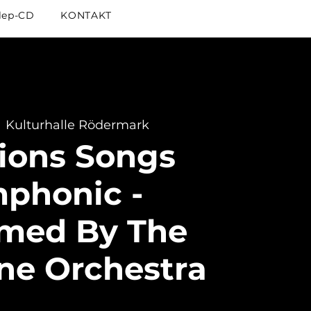
lep-CD
KONTAKT
  
Kulturhalle Rödermark
ions Songs
phonic -
rmed By The
ne Orchestra