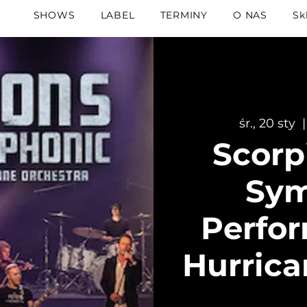
SHOWS
LABEL
TERMINY
O NAS
Sk
śr., 20 sty
  |
Scorp
Sym
Perfo
Hurrica