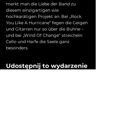
merkt man die Liebe der Band zu 
diesem einzigartigen wie 
hochkarätigen Projekt an. Bei „Rock 
You Like A Hurricane“ fegen die Geigen 
und Gitarren nur so über die Bühne – 
und bei „Wind Of Change“ streicheln 
Cello und Harfe die Seele ganz 
besonders.
Udostępnij to wydarzenie
Home
Shows i Produkcje
Label